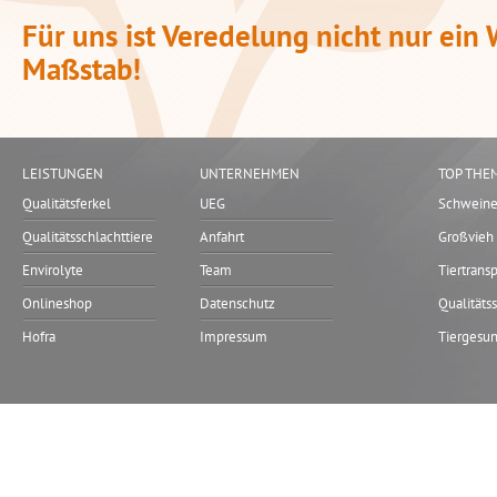
Für uns ist Veredelung nicht nur ein
Maßstab!
LEISTUNGEN
UNTERNEHMEN
TOP THE
Qualitätsferkel
UEG
Schwein
Qualitätsschlachttiere
Anfahrt
Großvieh
Envirolyte
Team
Tiertrans
Onlineshop
Datenschutz
Qualitäts
Hofra
Impressum
Tiergesun
Ferkeler
Qualitäts
UEG