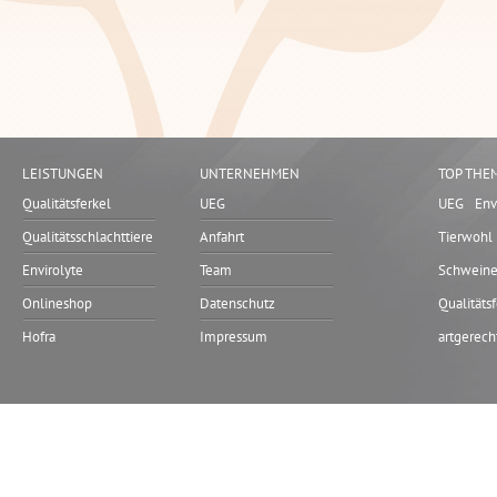
LEISTUNGEN
UNTERNEHMEN
TOP THE
Qualitätsferkel
UEG
UEG
Env
Qualitätsschlachttiere
Anfahrt
Tierwohl
Envirolyte
Team
Schwein
Onlineshop
Datenschutz
Qualitäts
Hofra
Impressum
artgerech
Qualitäts
Ferkeler